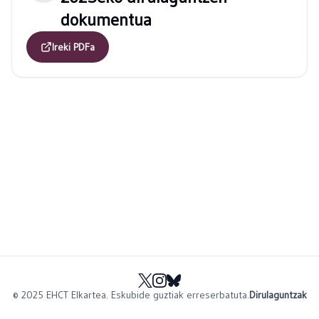
dokumentua
Ireki PDFa
© 2025 EHCT Elkartea.
Eskubide guztiak erreserbatuta.
Dirulaguntzak