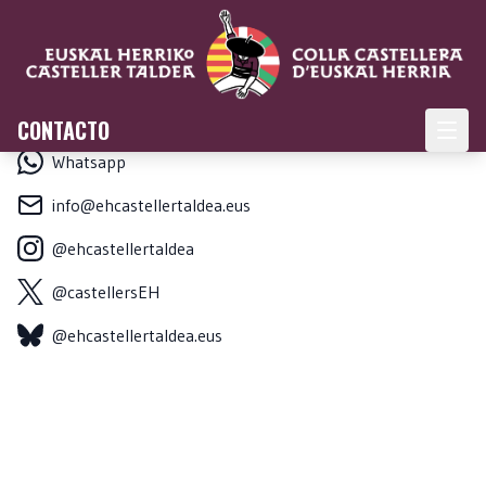
CONTACTO
Whatsapp
info@ehcastellertaldea.eus
@ehcastellertaldea
@castellersEH
@ehcastellertaldea.eus